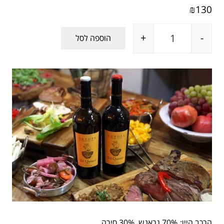
130
₪
+
-
הוספה לסל
כמות של תל קאסר אדום
הרכב היין:
70% גראנש, 30% סירה